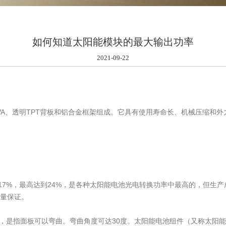
如何知道太阳能模块的最大输出功率
2021-09-22
A、透明TPT背板和铝合金框架组成。它具有使用寿命长、机械压缩和外
17%，最高达到24%，是各种太阳能电池光电转换功率中最高的，但生
质量保证。
，是指面板可以弯曲。弯曲角度可达30度。太阳能电池组件（又称太阳